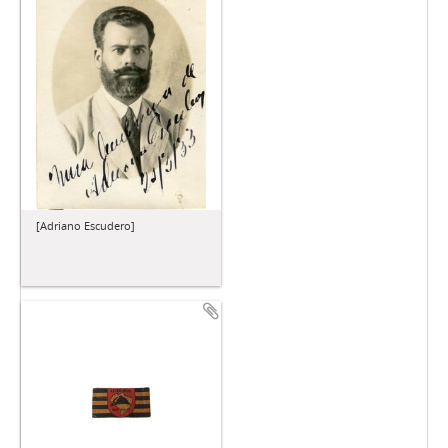
[Adriano Escudero]