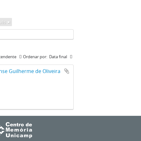
uês
cendente
Ordenar por:
Data final
ense Guilherme de Oliveira