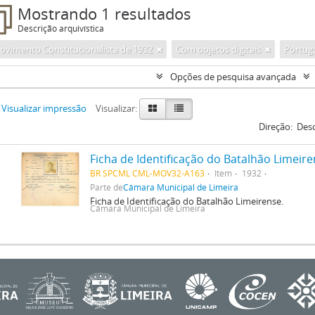
Mostrando 1 resultados
Descrição arquivística
ovimento Constitucionalista de 1932
Com objetos digitais
Portug
Opções de pesquisa avançada
Visualizar impressão
Visualizar:
Direção:
Des
Ficha de Identificação do Batalhão Limeir
BR SPCML CML-MOV32-A163
Item
1932
Parte de
Câmara Municipal de Limeira
Ficha de Identificação do Batalhão Limeirense.
Câmara Municipal de Limeira