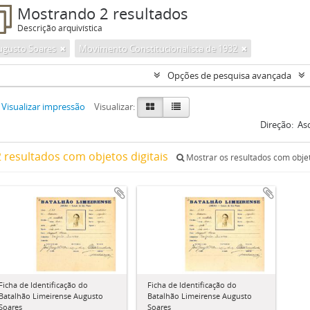
Mostrando 2 resultados
Descrição arquivística
ugusto Soares
Movimento Constitucionalista de 1932
Opções de pesquisa avançada
Visualizar impressão
Visualizar:
Direção:
As
2 resultados com objetos digitais
Mostrar os resultados com objet
Ficha de Identificação do
Ficha de Identificação do
Batalhão Limeirense Augusto
Batalhão Limeirense Augusto
Soares
Soares