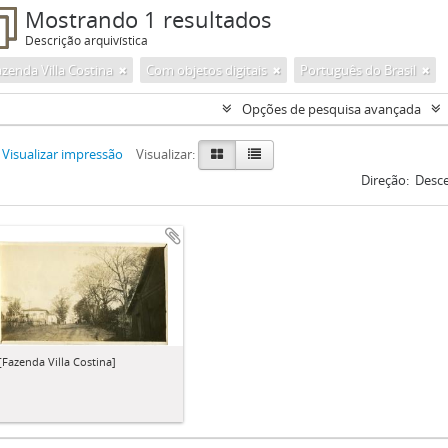
Mostrando 1 resultados
Descrição arquivística
zenda Villa Costina
Com objetos digitais
Português do Brasil
Opções de pesquisa avançada
Visualizar impressão
Visualizar:
Direção:
Desc
[Fazenda Villa Costina]