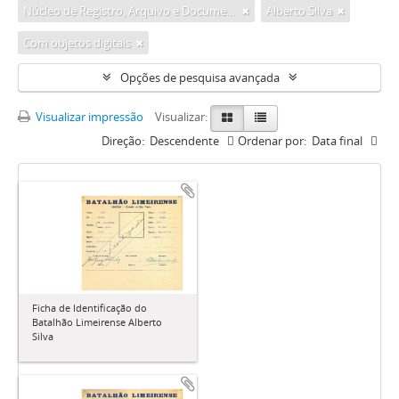
Núcleo de Registro, Arquivo e Documentos da Câmara Municipal de Limeira
Alberto Silva
Com objetos digitais
Opções de pesquisa avançada
Visualizar impressão
Visualizar:
Direção:
Descendente
Ordenar por:
Data final
Ficha de Identificação do
Batalhão Limeirense Alberto
Silva